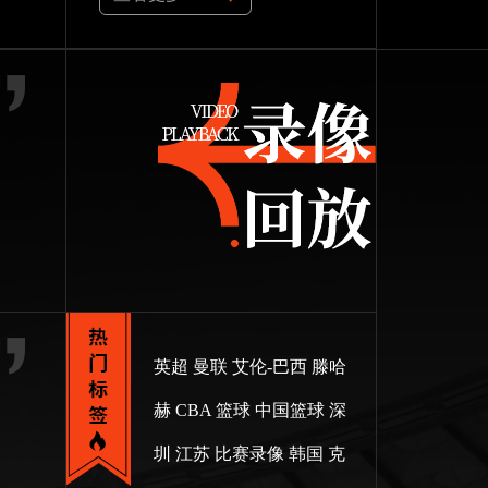
英超
曼联
艾伦-巴西
滕哈
赫
CBA
篮球
中国篮球
深
圳
江苏
比赛录像
韩国
克